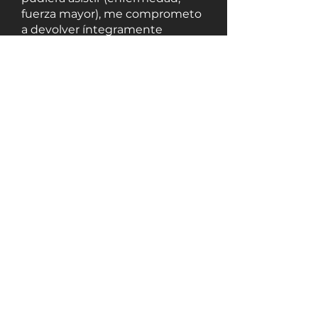
fuerza mayor), me comprometo
a devolver íntegramente
cualquier importe abonado y, si
el cliente lo desea, a ofrecer una
nueva fecha alternativa sin
coste adicional.
Desplazamiento incluido dentro
de Huesca ciudad. Para otras
zonas, consultar disponibilidad y
posible suplemento.
Obtén un
presupuesto