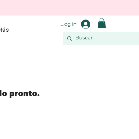
Log in
Más
lo pronto.